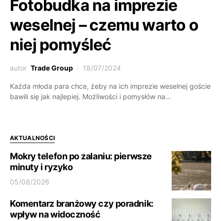
Fotobudka na imprezie
weselnej – czemu warto o
niej pomyśleć
autor
Trade Group
18/07/2024
Każda młoda para chce, żeby na ich imprezie weselnej goście
bawili się jak najlepiej. Możliwości i pomysłów na…
AKTUALNOŚCI
Mokry telefon po zalaniu: pierwsze
minuty i ryzyko
05/08/2026
Komentarz branżowy czy poradnik:
wpływ na widoczność