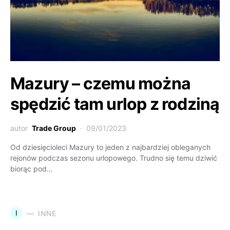
Mazury – czemu można
spędzić tam urlop z rodziną
autor
Trade Group
09/01/2023
Od dziesięcioleci Mazury to jeden z najbardziej obleganych
rejonów podczas sezonu urlopowego. Trudno się temu dziwić
biorąc pod…
I
INNE