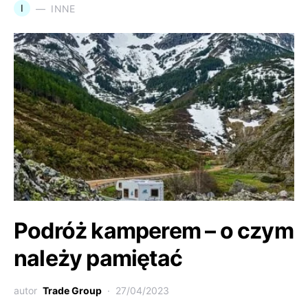
I
INNE
Podróż kamperem – o czym
należy pamiętać
autor
Trade Group
27/04/2023