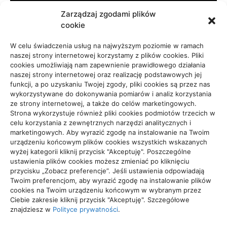
Turystyka, Aktywność
45
Zarządzaj zgodami plików
cookie
Usługi
65
W celu świadczenia usług na najwyższym poziomie w ramach
naszej strony internetowej korzystamy z plików cookies. Pliki
cookies umożliwiają nam zapewnienie prawidłowego działania
Zdrowie, Medycyna
108
naszej strony internetowej oraz realizację podstawowych jej
funkcji, a po uzyskaniu Twojej zgody, pliki cookies są przez nas
wykorzystywane do dokonywania pomiarów i analiz korzystania
ze strony internetowej, a także do celów marketingowych.
Strona wykorzystuje również pliki cookies podmiotów trzecich w
celu korzystania z zewnętrznych narzędzi analitycznych i
Projekty domów Rzeszów
marketingowych. Aby wyrazić zgodę na instalowanie na Twoim
urządzeniu końcowym plików cookies wszystkich wskazanych
wyżej kategorii kliknij przycisk "Akceptuję". Poszczególne
ustawienia plików cookies możesz zmieniać po kliknięciu
wizytówki nap
przycisku „Zobacz preferencje”. Jeśli ustawienia odpowiadają
Twoim preferencjom, aby wyrazić zgodę na instalowanie plików
cookies na Twoim urządzeniu końcowym w wybranym przez
Ciebie zakresie kliknij przycisk "Akceptuję". Szczegółowe
znajdziesz w
Polityce prywatności
.