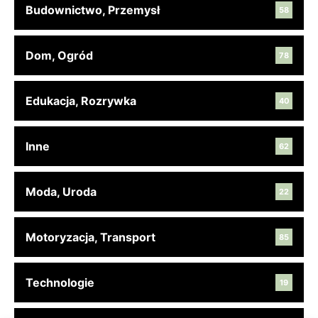
Budownictwo, Przemysł
58
Dom, Ogród
78
Edukacja, Rozrywka
40
Inne
62
Moda, Uroda
22
Motoryzacja, Transport
85
Technologie
19