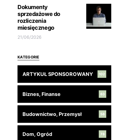
Dokumenty
sprzedażowe do
rozliczenia
miesięcznego
21/06/2026
KATEGORIE
ARTYKUŁ SPONSOROWANY
102
Biznes, Finanse
63
Budownictwo, Przemysł
58
Dom, Ogród
78