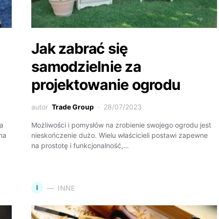
Jak zabrać się
samodzielnie za
projektowanie ogrodu
autor
Trade Group
28/07/2023
ia
Możliwości i pomysłów na zrobienie swojego ogrodu jest
 na
nieskończenie dużo. Wielu właścicieli postawi zapewne
na prostotę i funkcjonalność,…
I
INNE