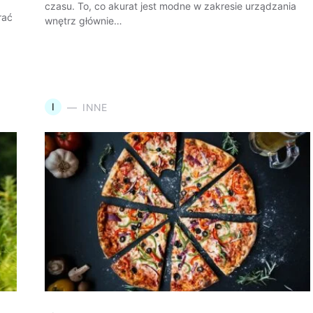
czasu. To, co akurat jest modne w zakresie urządzania
rać
wnętrz głównie…
I
INNE