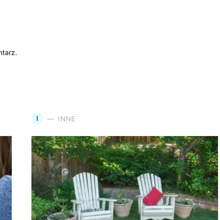
tarz.
I
INNE