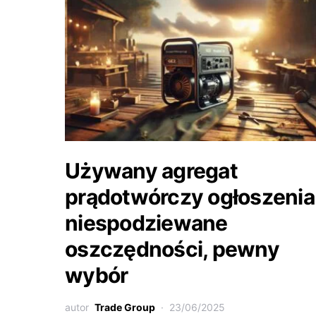
Używany agregat
prądotwórczy ogłoszenia
niespodziewane
oszczędności, pewny
wybór
autor
Trade Group
23/06/2025