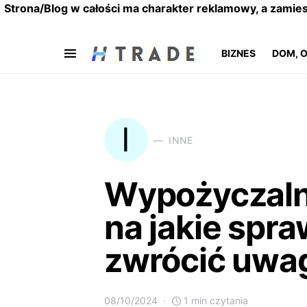
Strona/Blog w całości ma charakter reklamowy, a zamie
BIZNES
DOM, 
I
INNE
Wypożyczaln
na jakie spr
zwrócić uwa
08/10/2024
1 min czytania