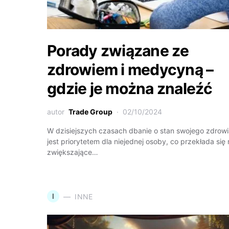
Porady związane ze
zdrowiem i medycyną –
gdzie je można znaleźć
autor
Trade Group
02/10/2024
W dzisiejszych czasach dbanie o stan swojego zdrow
jest priorytetem dla niejednej osoby, co przekłada się
zwiększające…
I
INNE