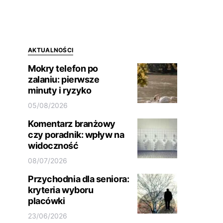
AKTUALNOŚCI
Mokry telefon po
zalaniu: pierwsze
minuty i ryzyko
05/08/2026
Komentarz branżowy
czy poradnik: wpływ na
widoczność
08/07/2026
Przychodnia dla seniora:
kryteria wyboru
placówki
23/06/2026