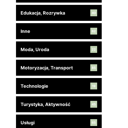
Edukacja, Rozrywka
40
Inne
62
Moda, Uroda
22
Motoryzacja, Transport
85
Technologie
19
Turystyka, Aktywność
45
Usługi
65