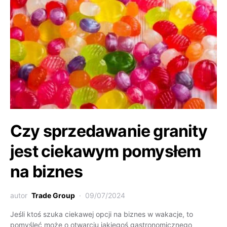
Czy sprzedawanie granity
jest ciekawym pomysłem
na biznes
autor
Trade Group
09/07/2024
Jeśli ktoś szuka ciekawej opcji na biznes w wakacje, to
pomyśleć może o otwarciu jakiegoś gastronomicznego