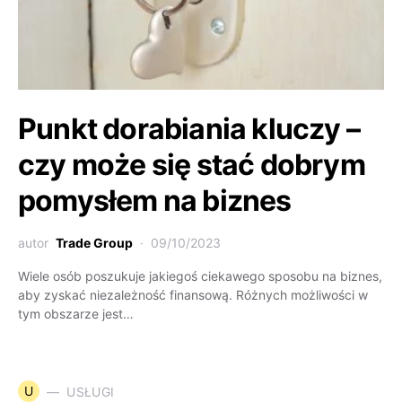
Punkt dorabiania kluczy –
czy może się stać dobrym
pomysłem na biznes
autor
Trade Group
09/10/2023
Wiele osób poszukuje jakiegoś ciekawego sposobu na biznes,
aby zyskać niezależność finansową. Różnych możliwości w
tym obszarze jest…
U
USŁUGI