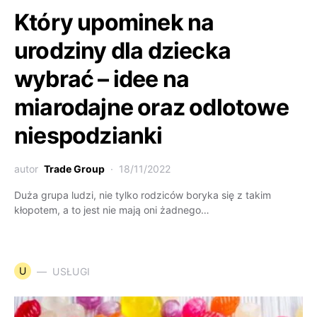
Który upominek na
urodziny dla dziecka
wybrać – idee na
miarodajne oraz odlotowe
niespodzianki
autor
Trade Group
18/11/2022
Duża grupa ludzi, nie tylko rodziców boryka się z takim
kłopotem, a to jest nie mają oni żadnego…
U
USŁUGI