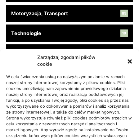
Motoryzacja, Transport
85
Technologie
19
Turystyka, Aktywność
45
Zarządzaj zgodami plików
cookie
Usługi
65
W celu świadczenia usług na najwyższym poziomie w ramach
naszej strony internetowej korzystamy z plików cookies. Pliki
cookies umożliwiają nam zapewnienie prawidłowego działania
Zdrowie, Medycyna
108
naszej strony internetowej oraz realizację podstawowych jej
funkcji, a po uzyskaniu Twojej zgody, pliki cookies są przez nas
wykorzystywane do dokonywania pomiarów i analiz korzystania
ze strony internetowej, a także do celów marketingowych.
Strona wykorzystuje również pliki cookies podmiotów trzecich w
celu korzystania z zewnętrznych narzędzi analitycznych i
Projekty domów Rzeszów
marketingowych. Aby wyrazić zgodę na instalowanie na Twoim
urządzeniu końcowym plików cookies wszystkich wskazanych