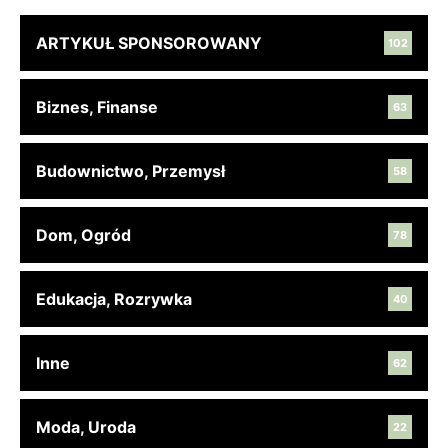
ARTYKUŁ SPONSOROWANY
102
Biznes, Finanse
63
Budownictwo, Przemysł
58
Dom, Ogród
78
Edukacja, Rozrywka
40
Inne
62
Moda, Uroda
22