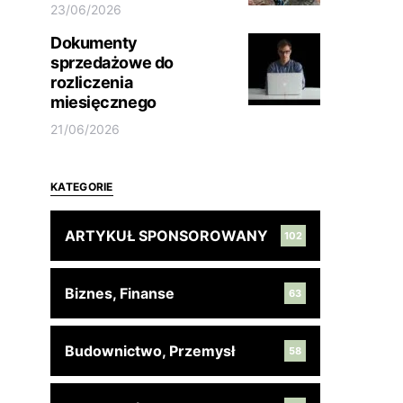
23/06/2026
Dokumenty
sprzedażowe do
rozliczenia
miesięcznego
21/06/2026
KATEGORIE
ARTYKUŁ SPONSOROWANY
102
Biznes, Finanse
63
Budownictwo, Przemysł
58