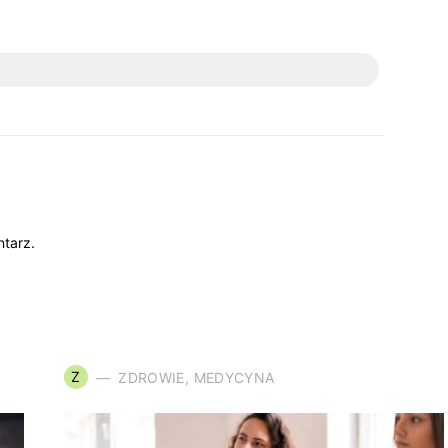
tarz.
Z
ZDROWIE, MEDYCYNA