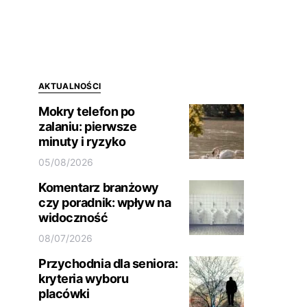
AKTUALNOŚCI
Mokry telefon po
zalaniu: pierwsze
minuty i ryzyko
05/08/2026
Komentarz branżowy
czy poradnik: wpływ na
widoczność
08/07/2026
Przychodnia dla seniora:
kryteria wyboru
placówki