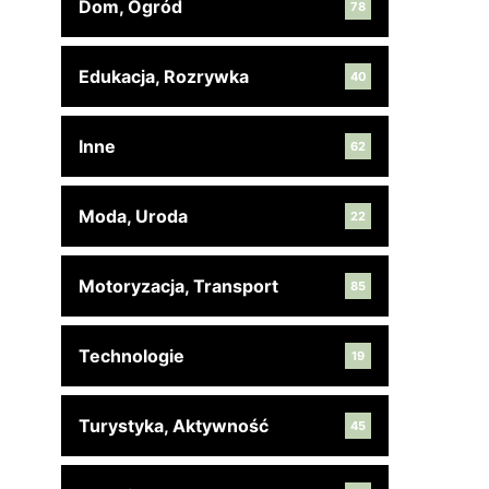
Dom, Ogród
78
Edukacja, Rozrywka
40
Inne
62
Moda, Uroda
22
Motoryzacja, Transport
85
Technologie
19
Turystyka, Aktywność
45