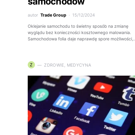
samochodów
autor
Trade Group
15/12/2024
Oklejanie samochodu to świetny sposób na zmianę
wyglądu bez konieczności kosztownego malowania.
Samochodowa folia daje naprawdę spore możliwości,
Z
ZDROWIE, MEDYCYNA