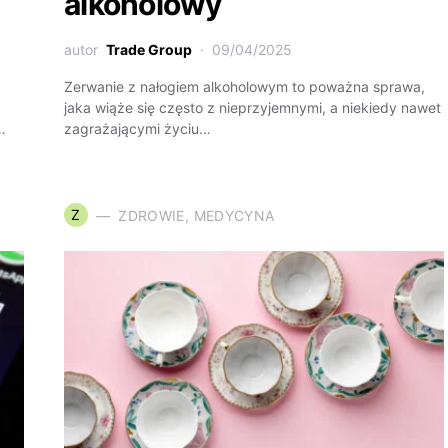
alkoholowy
autor
Trade Group
09/04/2025
Zerwanie z nałogiem alkoholowym to poważna sprawa,
jaka wiąże się często z nieprzyjemnymi, a niekiedy nawet
…
zagrażającymi życiu…
Z
ZDROWIE, MEDYCYNA