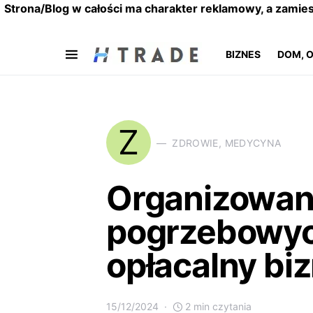
Strona/Blog w całości ma charakter reklamowy, a zamie
BIZNES
DOM, 
Z
ZDROWIE, MEDYCYNA
Organizowan
pogrzebowych
opłacalny bi
15/12/2024
2 min czytania