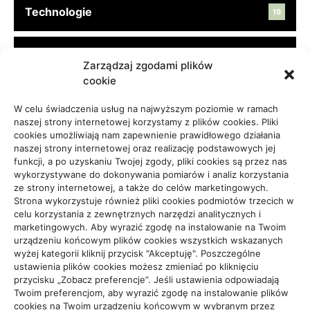
Technologie
19
Turystyka, Aktywność
45
Zarządzaj zgodami plików
cookie
Usługi
65
W celu świadczenia usług na najwyższym poziomie w ramach
naszej strony internetowej korzystamy z plików cookies. Pliki
cookies umożliwiają nam zapewnienie prawidłowego działania
Zdrowie, Medycyna
108
naszej strony internetowej oraz realizację podstawowych jej
funkcji, a po uzyskaniu Twojej zgody, pliki cookies są przez nas
wykorzystywane do dokonywania pomiarów i analiz korzystania
ze strony internetowej, a także do celów marketingowych.
Strona wykorzystuje również pliki cookies podmiotów trzecich w
celu korzystania z zewnętrznych narzędzi analitycznych i
Projekty domów Rzeszów
marketingowych. Aby wyrazić zgodę na instalowanie na Twoim
urządzeniu końcowym plików cookies wszystkich wskazanych
wyżej kategorii kliknij przycisk "Akceptuję". Poszczególne
ustawienia plików cookies możesz zmieniać po kliknięciu
wizytówki nap
przycisku „Zobacz preferencje”. Jeśli ustawienia odpowiadają
Twoim preferencjom, aby wyrazić zgodę na instalowanie plików
cookies na Twoim urządzeniu końcowym w wybranym przez