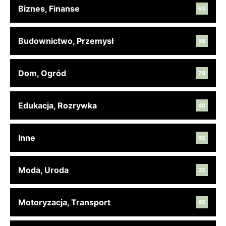
Biznes, Finanse
63
Budownictwo, Przemysł
58
Dom, Ogród
78
Edukacja, Rozrywka
40
Inne
62
Moda, Uroda
22
Motoryzacja, Transport
85