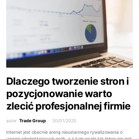
Dlaczego tworzenie stron i
pozycjonowanie warto
zlecić profesjonalnej firmie
autor
Trade Group
30/01/2025
Internet jest obecnie areną nieustannego rywalizowania o
uwagę odwiedzających osób, a z tym wcale tak łatwo nie jest.