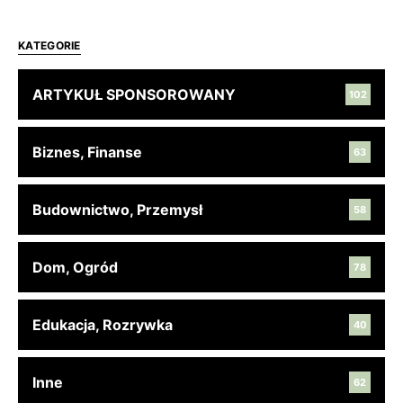
KATEGORIE
ARTYKUŁ SPONSOROWANY
102
Biznes, Finanse
63
Budownictwo, Przemysł
58
Dom, Ogród
78
Edukacja, Rozrywka
40
Inne
62