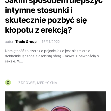
Jakim sposobem ulepszyć
intymne stosunki i
skutecznie pozbyć się
kłopotu z erekcją?
autor
Trade Group
16/11/2022
Namiętność to szerokie pojęcie,jakie jest niezmiernie
dokładnie łączone z osobistą sferą – mowa z pewnością o
seksie. W…
Z
ZDROWIE, MEDYCYNA