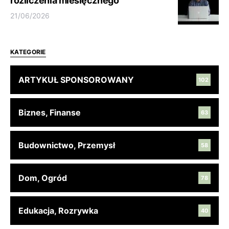
rozliczenia miesięcznego
21/06/2026
KATEGORIE
ARTYKUŁ SPONSOROWANY
102
Biznes, Finanse
63
Budownictwo, Przemysł
58
Dom, Ogród
78
Edukacja, Rozrywka
40