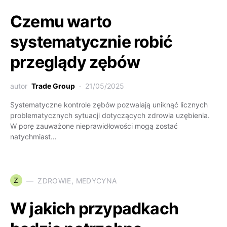
Czemu warto
systematycznie robić
przeglądy zębów
autor
Trade Group
21/05/2025
Systematyczne kontrole zębów pozwalają uniknąć licznych
problematycznych sytuacji dotyczących zdrowia uzębienia.
W porę zauważone nieprawidłowości mogą zostać
natychmiast…
Z
ZDROWIE, MEDYCYNA
W jakich przypadkach