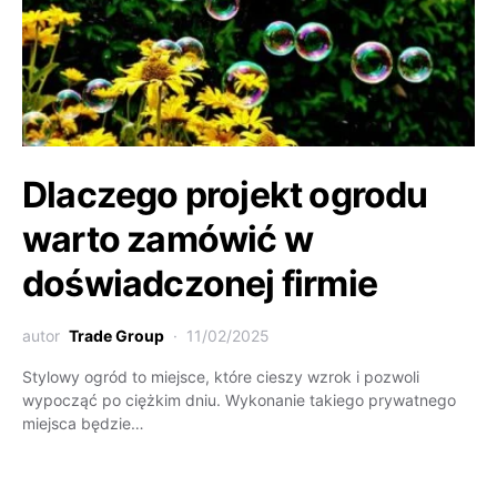
Dlaczego projekt ogrodu
warto zamówić w
doświadczonej firmie
autor
Trade Group
11/02/2025
Stylowy ogród to miejsce, które cieszy wzrok i pozwoli
wypocząć po ciężkim dniu. Wykonanie takiego prywatnego
miejsca będzie…