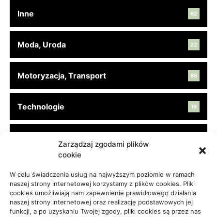
Inne
62
Moda, Uroda
22
Motoryzacja, Transport
85
Technologie
19
Turystyka, Aktywność
45
Zarządzaj zgodami plików
cookie
Usługi
65
W celu świadczenia usług na najwyższym poziomie w ramach
naszej strony internetowej korzystamy z plików cookies. Pliki
cookies umożliwiają nam zapewnienie prawidłowego działania
Zdrowie, Medycyna
108
naszej strony internetowej oraz realizację podstawowych jej
funkcji, a po uzyskaniu Twojej zgody, pliki cookies są przez nas