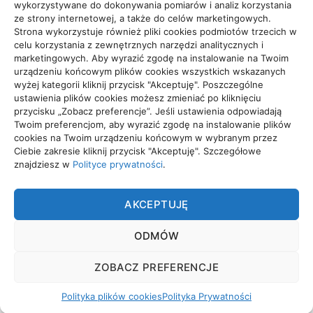
wykorzystywane do dokonywania pomiarów i analiz korzystania
ze strony internetowej, a także do celów marketingowych.
Strona wykorzystuje również pliki cookies podmiotów trzecich w
celu korzystania z zewnętrznych narzędzi analitycznych i
Projekty domów Rzeszów
marketingowych. Aby wyrazić zgodę na instalowanie na Twoim
urządzeniu końcowym plików cookies wszystkich wskazanych
wyżej kategorii kliknij przycisk "Akceptuję". Poszczególne
ustawienia plików cookies możesz zmieniać po kliknięciu
wizytówki nap
przycisku „Zobacz preferencje”. Jeśli ustawienia odpowiadają
Twoim preferencjom, aby wyrazić zgodę na instalowanie plików
cookies na Twoim urządzeniu końcowym w wybranym przez
Ciebie zakresie kliknij przycisk "Akceptuję". Szczegółowe
znajdziesz w
Polityce prywatności
.
TRADE
AKCEPTUJĘ
Trade. Grupa tworząca wyjątkowe treści.
ODMÓW
POLITYKA PRYWATNOŚCI
ZOBACZ PREFERENCJE
POLITYKA PLIKÓW COOKIES (EU)
Polityka plików cookies
Polityka Prywatności