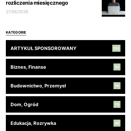
rozliczenia miesięcznego
21/06/2026
KATEGORIE
ARTYKUŁ SPONSOROWANY
102
Biznes, Finanse
63
Budownictwo, Przemysł
58
Dom, Ogród
78
Edukacja, Rozrywka
40