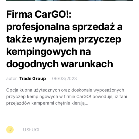
Firma CarGO!:
profesjonalna sprzedaż a
także wynajem przyczep
kempingowych na
dogodnych warunkach
autor
Trade Group
06/03/2023
Opcja kupna użytecznych oraz doskonale wyposażonych
przyczep kempingowych w firmie CarGO! powoduje, iż fani
przejazdów kamperami chętnie kierują…
U
USŁUGI