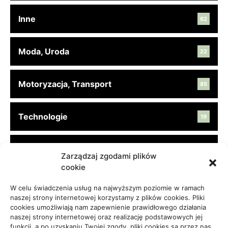
Inne
62
Moda, Uroda
22
Motoryzacja, Transport
85
Technologie
19
Turystyka, Aktywność
45
Zarządzaj zgodami plików
cookie
Usługi
65
W celu świadczenia usług na najwyższym poziomie w ramach
naszej strony internetowej korzystamy z plików cookies. Pliki
cookies umożliwiają nam zapewnienie prawidłowego działania
Zdrowie, Medycyna
108
naszej strony internetowej oraz realizację podstawowych jej
funkcji, a po uzyskaniu Twojej zgody, pliki cookies są przez nas