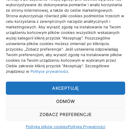
wykorzystywane do dokonywania pomiarów i analiz korzystania
ze strony internetowej, a także do celów marketingowych.
Strona wykorzystuje również pliki cookies podmiotów trzecich w
celu korzystania z zewnętrznych narzędzi analitycznych i
Projekty domów Rzeszów
marketingowych. Aby wyrazić zgodę na instalowanie na Twoim
urządzeniu końcowym plików cookies wszystkich wskazanych
wyżej kategorii kliknij przycisk "Akceptuję". Poszczególne
ustawienia plików cookies możesz zmieniać po kliknięciu
wizytówki nap
przycisku „Zobacz preferencje”. Jeśli ustawienia odpowiadają
Twoim preferencjom, aby wyrazić zgodę na instalowanie plików
cookies na Twoim urządzeniu końcowym w wybranym przez
Ciebie zakresie kliknij przycisk "Akceptuję". Szczegółowe
znajdziesz w
Polityce prywatności
.
TRADE
AKCEPTUJĘ
Trade. Grupa tworząca wyjątkowe treści.
ODMÓW
POLITYKA PRYWATNOŚCI
ZOBACZ PREFERENCJE
POLITYKA PLIKÓW COOKIES (EU)
Polityka plików cookies
Polityka Prywatności