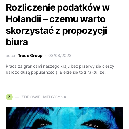
Rozliczenie podatków w
Holandii – czemu warto
skorzystać z propozycji
biura
autor
Trade Group
03/08/2023
Praca za granicami naszego kraju bez przerwy się cieszy
bardzo dużą popularnością. Bierze się to z faktu, że…
Z
ZDROWIE, MEDYCYNA