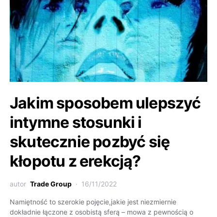
Jakim sposobem ulepszyć
intymne stosunki i
skutecznie pozbyć się
kłopotu z erekcją?
autor
Trade Group
16/11/2022
Namiętność to szerokie pojęcie,jakie jest niezmiernie
dokładnie łączone z osobistą sferą – mowa z pewnością o