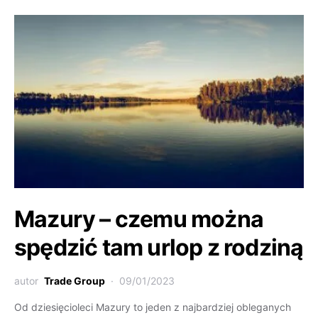
Mazury – czemu można
spędzić tam urlop z rodziną
autor
Trade Group
09/01/2023
Od dziesięcioleci Mazury to jeden z najbardziej obleganych