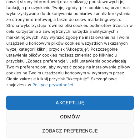
Zdrowie, Medycyna
108
naszej strony internetowej oraz realizację podstawowych jej
funkcji, a po uzyskaniu Twojej zgody, pliki cookies są przez nas
wykorzystywane do dokonywania pomiarów i analiz korzystania
ze strony internetowej, a także do celów marketingowych.
Strona wykorzystuje również pliki cookies podmiotów trzecich w
celu korzystania z zewnętrznych narzędzi analitycznych i
Projekty domów Rzeszów
marketingowych. Aby wyrazić zgodę na instalowanie na Twoim
urządzeniu końcowym plików cookies wszystkich wskazanych
wyżej kategorii kliknij przycisk "Akceptuję". Poszczególne
ustawienia plików cookies możesz zmieniać po kliknięciu
wizytówki nap
przycisku „Zobacz preferencje”. Jeśli ustawienia odpowiadają
Twoim preferencjom, aby wyrazić zgodę na instalowanie plików
cookies na Twoim urządzeniu końcowym w wybranym przez
Ciebie zakresie kliknij przycisk "Akceptuję". Szczegółowe
znajdziesz w
Polityce prywatności
.
TRADE
AKCEPTUJĘ
Trade. Grupa tworząca wyjątkowe treści.
ODMÓW
POLITYKA PRYWATNOŚCI
ZOBACZ PREFERENCJE
POLITYKA PLIKÓW COOKIES (EU)