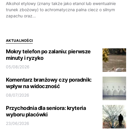
Alkohol etylowy (znany także jako etanol lub ewentualnie
trunek zbożowy) to achromatyczna palna ciecz o silnym
zapachu oraz…
AKTUALNOŚCI
Mokry telefon po zalaniu: pierwsze
minuty i ryzyko
05/08/2026
Komentarz branżowy czy poradnik:
wpływ na widoczność
08/07/2026
Przychodnia dla seniora: kryteria
wyboru placówki
23/06/2026