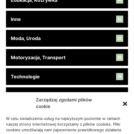
Edukacja, Rozrywka
40
Inne
62
Moda, Uroda
22
Motoryzacja, Transport
85
Technologie
19
Turystyka, Aktywność
45
Zarządzaj zgodami plików
cookie
Usługi
65
W celu świadczenia usług na najwyższym poziomie w ramach
naszej strony internetowej korzystamy z plików cookies. Pliki
cookies umożliwiają nam zapewnienie prawidłowego działania