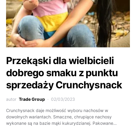
Przekąski dla wielbicieli
dobrego smaku z punktu
sprzedaży Crunchysnack
autor
Trade Group
02/03/2023
Crunchysnack daje możliwość wyboru nachosów w
dowolnych wariantach. Smaczne, chrupiące nachosy
wykonane są na bazie mąki kukurydzianej. Pakowane…