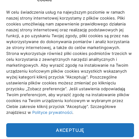
W celu świadczenia usług na najwyższym poziomie w ramach
naszej strony internetowej korzystamy z plików cookies. Pliki
cookies umożliwiają nam zapewnienie prawidłowego działania
naszej strony internetowej oraz realizację podstawowych jej
funkcji, a po uzyskaniu Twojej zgody, pliki cookies są przez nas
wykorzystywane do dokonywania pomiarów i analiz korzystania
ze strony internetowej, a także do celów marketingowych.
Strona wykorzystuje również pliki cookies podmiotów trzecich w
celu korzystania z zewnętrznych narzędzi analitycznych i
marketingowych. Aby wyrazić zgodę na instalowanie na Twoim
urządzeniu końcowym plików cookies wszystkich wskazanych
Często stosowane metody
wyżej kategorii kliknij przycisk "Akceptuję". Poszczególne
ustawienia plików cookies możesz zmieniać po kliknięciu
ochrony samochodów
przycisku „Zobacz preferencje”. Jeśli ustawienia odpowiadają
Twoim preferencjom, aby wyrazić zgodę na instalowanie plików
przed kradzieżą
cookies na Twoim urządzeniu końcowym w wybranym przez
Ciebie zakresie kliknij przycisk "Akceptuję". Szczegółowe
znajdziesz w
Polityce prywatności
.
autor
Trade Group
24/06/2025
Kradzieże aut to zjawisko, które wciąż stanowi istotne
AKCEPTUJĘ
wyzwanie dla ich posiadaczy. Równocześnie z rozwijaniem