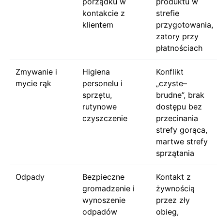
porządku w
produktu w
kontakcie z
strefie
klientem
przygotowania,
zatory przy
płatnościach
Zmywanie i
Higiena
Konflikt
mycie rąk
personelu i
„czyste–
sprzętu,
brudne”, brak
rutynowe
dostępu bez
czyszczenie
przecinania
strefy gorąca,
martwe strefy
sprzątania
Odpady
Bezpieczne
Kontakt z
gromadzenie i
żywnością
wynoszenie
przez zły
odpadów
obieg,