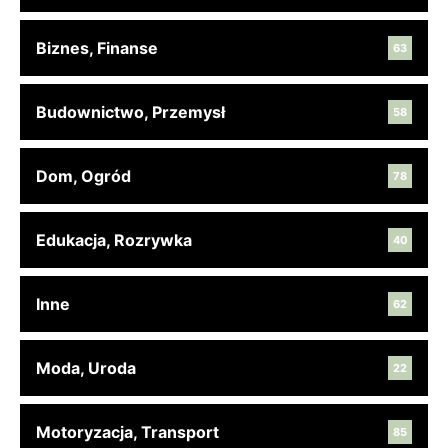
Biznes, Finanse
63
Budownictwo, Przemysł
58
Dom, Ogród
78
Edukacja, Rozrywka
40
Inne
62
Moda, Uroda
22
Motoryzacja, Transport
85