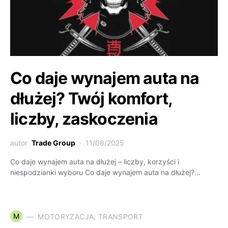
Co daje wynajem auta na
dłużej? Twój komfort,
liczby, zaskoczenia
autor
Trade Group
11/08/2025
Co daje wynajem auta na dłużej – liczby, korzyści i
niespodzianki wyboru Co daje wynajem auta na dłużej?…
M
MOTORYZACJA, TRANSPORT