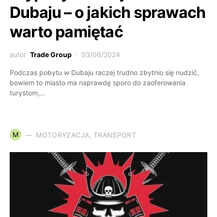
Dubaju – o jakich sprawach
warto pamiętać
autor
Trade Group
03/06/2024
Podczas pobytu w Dubaju raczej trudno zbytnio się nudzić,
bowiem to miasto ma naprawdę sporo do zaoferowania
turystom,…
M
MOTORYZACJA, TRANSPORT