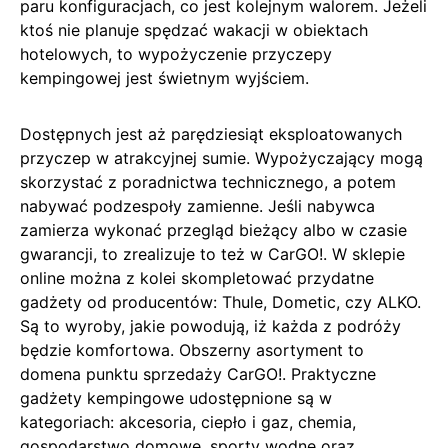
paru konfiguracjach, co jest kolejnym walorem. Jeżeli
ktoś nie planuje spędzać wakacji w obiektach
hotelowych, to wypożyczenie przyczepy
kempingowej jest świetnym wyjściem.
Dostępnych jest aż parędziesiąt eksploatowanych
przyczep w atrakcyjnej sumie. Wypożyczający mogą
skorzystać z poradnictwa technicznego, a potem
nabywać podzespoły zamienne. Jeśli nabywca
zamierza wykonać przegląd bieżący albo w czasie
gwarancji, to zrealizuje to też w CarGO!. W sklepie
online można z kolei skompletować przydatne
gadżety od producentów: Thule, Dometic, czy ALKO.
Są to wyroby, jakie powodują, iż każda z podróży
będzie komfortowa. Obszerny asortyment to
domena punktu sprzedaży CarGO!. Praktyczne
gadżety kempingowe udostępnione są w
kategoriach: akcesoria, ciepło i gaz, chemia,
gospodarstwo domowe, sporty wodne oraz