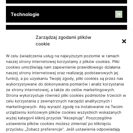
Technologie
19
Turystyka, Aktywność
45
Zarządzaj zgodami plików
cookie
Usługi
65
W celu świadczenia usług na najwyższym poziomie w ramach
naszej strony internetowej korzystamy z plików cookies. Pliki
cookies umożliwiają nam zapewnienie prawidłowego działania
Zdrowie, Medycyna
108
naszej strony internetowej oraz realizację podstawowych jej
funkcji, a po uzyskaniu Twojej zgody, pliki cookies są przez nas
wykorzystywane do dokonywania pomiarów i analiz korzystania
ze strony internetowej, a także do celów marketingowych.
Strona wykorzystuje również pliki cookies podmiotów trzecich w
celu korzystania z zewnętrznych narzędzi analitycznych i
Projekty domów Rzeszów
marketingowych. Aby wyrazić zgodę na instalowanie na Twoim
urządzeniu końcowym plików cookies wszystkich wskazanych
wyżej kategorii kliknij przycisk "Akceptuję". Poszczególne
ustawienia plików cookies możesz zmieniać po kliknięciu
wizytówki nap
przycisku „Zobacz preferencje”. Jeśli ustawienia odpowiadają