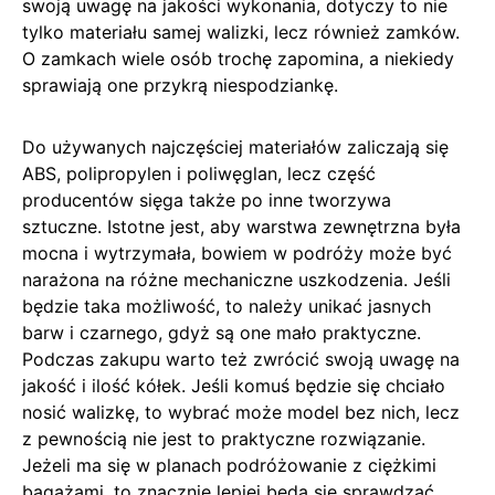
swoją uwagę na jakości wykonania, dotyczy to nie
tylko materiału samej walizki, lecz również zamków.
O zamkach wiele osób trochę zapomina, a niekiedy
sprawiają one przykrą niespodziankę.
Do używanych najczęściej materiałów zaliczają się
ABS, polipropylen i poliwęglan, lecz część
producentów sięga także po inne tworzywa
sztuczne. Istotne jest, aby warstwa zewnętrzna była
mocna i wytrzymała, bowiem w podróży może być
narażona na różne mechaniczne uszkodzenia. Jeśli
będzie taka możliwość, to należy unikać jasnych
barw i czarnego, gdyż są one mało praktyczne.
Podczas zakupu warto też zwrócić swoją uwagę na
jakość i ilość kółek. Jeśli komuś będzie się chciało
nosić walizkę, to wybrać może model bez nich, lecz
z pewnością nie jest to praktyczne rozwiązanie.
Jeżeli ma się w planach podróżowanie z ciężkimi
bagażami, to znacznie lepiej będą się sprawdzać