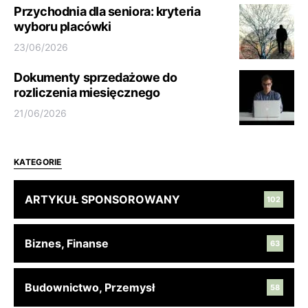
Przychodnia dla seniora: kryteria
wyboru placówki
23/06/2026
Dokumenty sprzedażowe do
rozliczenia miesięcznego
21/06/2026
KATEGORIE
ARTYKUŁ SPONSOROWANY
102
Biznes, Finanse
63
Budownictwo, Przemysł
58