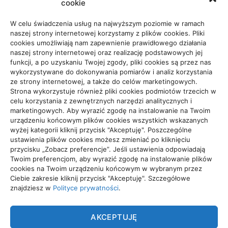
cookie
Usługi
65
W celu świadczenia usług na najwyższym poziomie w ramach
naszej strony internetowej korzystamy z plików cookies. Pliki
cookies umożliwiają nam zapewnienie prawidłowego działania
Zdrowie, Medycyna
108
naszej strony internetowej oraz realizację podstawowych jej
funkcji, a po uzyskaniu Twojej zgody, pliki cookies są przez nas
wykorzystywane do dokonywania pomiarów i analiz korzystania
ze strony internetowej, a także do celów marketingowych.
Strona wykorzystuje również pliki cookies podmiotów trzecich w
celu korzystania z zewnętrznych narzędzi analitycznych i
Projekty domów Rzeszów
marketingowych. Aby wyrazić zgodę na instalowanie na Twoim
urządzeniu końcowym plików cookies wszystkich wskazanych
wyżej kategorii kliknij przycisk "Akceptuję". Poszczególne
ustawienia plików cookies możesz zmieniać po kliknięciu
wizytówki nap
przycisku „Zobacz preferencje”. Jeśli ustawienia odpowiadają
Twoim preferencjom, aby wyrazić zgodę na instalowanie plików
cookies na Twoim urządzeniu końcowym w wybranym przez
Ciebie zakresie kliknij przycisk "Akceptuję". Szczegółowe
znajdziesz w
Polityce prywatności
.
TRADE
AKCEPTUJĘ