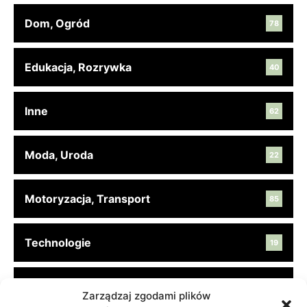
Dom, Ogród
78
Edukacja, Rozrywka
40
Inne
62
Moda, Uroda
22
Motoryzacja, Transport
85
Technologie
19
Turystyka, Aktywność
45
Zarządzaj zgodami plików