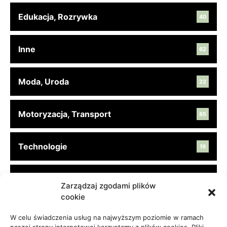
Edukacja, Rozrywka
40
Inne
62
Moda, Uroda
22
Motoryzacja, Transport
85
Technologie
19
Turystyka, Aktywność
45
Zarządzaj zgodami plików
cookie
Usługi
65
W celu świadczenia usług na najwyższym poziomie w ramach