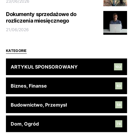
23/06/2026
Dokumenty sprzedażowe do
rozliczenia miesięcznego
21/06/2026
KATEGORIE
ARTYKUŁ SPONSOROWANY
102
Biznes, Finanse
63
Budownictwo, Przemysł
58
Dom, Ogród
78