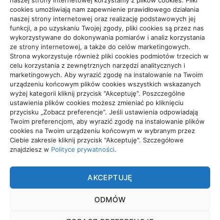
naszej strony internetowej korzystamy z plików cookies. Pliki
cookies umożliwiają nam zapewnienie prawidłowego działania
Zdrowie, Medycyna
108
naszej strony internetowej oraz realizację podstawowych jej
funkcji, a po uzyskaniu Twojej zgody, pliki cookies są przez nas
wykorzystywane do dokonywania pomiarów i analiz korzystania
ze strony internetowej, a także do celów marketingowych.
Strona wykorzystuje również pliki cookies podmiotów trzecich w
celu korzystania z zewnętrznych narzędzi analitycznych i
Projekty domów Rzeszów
marketingowych. Aby wyrazić zgodę na instalowanie na Twoim
urządzeniu końcowym plików cookies wszystkich wskazanych
wyżej kategorii kliknij przycisk "Akceptuję". Poszczególne
ustawienia plików cookies możesz zmieniać po kliknięciu
wizytówki nap
przycisku „Zobacz preferencje”. Jeśli ustawienia odpowiadają
Twoim preferencjom, aby wyrazić zgodę na instalowanie plików
cookies na Twoim urządzeniu końcowym w wybranym przez
Ciebie zakresie kliknij przycisk "Akceptuję". Szczegółowe
znajdziesz w
Polityce prywatności
.
TRADE
AKCEPTUJĘ
Trade. Grupa tworząca wyjątkowe treści.
ODMÓW
POLITYKA PRYWATNOŚCI