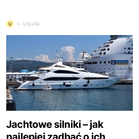
U
USŁUGI
Jachtowe silniki – jak
najlepiej zadbać o ich