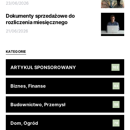
23/06/2026
Dokumenty sprzedażowe do
rozliczenia miesięcznego
21/06/2026
KATEGORIE
ARTYKUŁ SPONSOROWANY
102
Biznes, Finanse
63
Budownictwo, Przemysł
58
Dom, Ogród
78