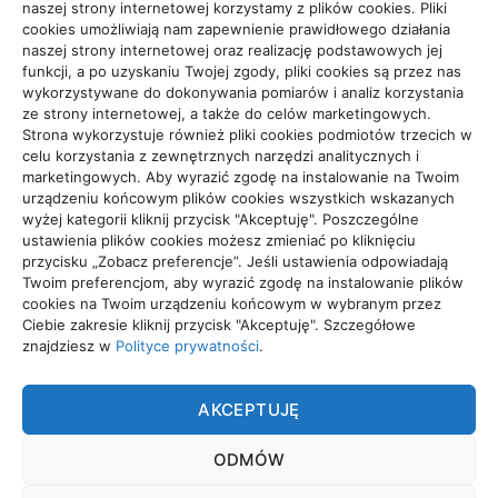
naszej strony internetowej korzystamy z plików cookies. Pliki
cookies umożliwiają nam zapewnienie prawidłowego działania
Zdrowie, Medycyna
108
naszej strony internetowej oraz realizację podstawowych jej
funkcji, a po uzyskaniu Twojej zgody, pliki cookies są przez nas
wykorzystywane do dokonywania pomiarów i analiz korzystania
ze strony internetowej, a także do celów marketingowych.
Strona wykorzystuje również pliki cookies podmiotów trzecich w
celu korzystania z zewnętrznych narzędzi analitycznych i
Projekty domów Rzeszów
marketingowych. Aby wyrazić zgodę na instalowanie na Twoim
urządzeniu końcowym plików cookies wszystkich wskazanych
wyżej kategorii kliknij przycisk "Akceptuję". Poszczególne
ustawienia plików cookies możesz zmieniać po kliknięciu
wizytówki nap
przycisku „Zobacz preferencje”. Jeśli ustawienia odpowiadają
Twoim preferencjom, aby wyrazić zgodę na instalowanie plików
cookies na Twoim urządzeniu końcowym w wybranym przez
Ciebie zakresie kliknij przycisk "Akceptuję". Szczegółowe
znajdziesz w
Polityce prywatności
.
TRADE
AKCEPTUJĘ
Trade. Grupa tworząca wyjątkowe treści.
ODMÓW
POLITYKA PRYWATNOŚCI