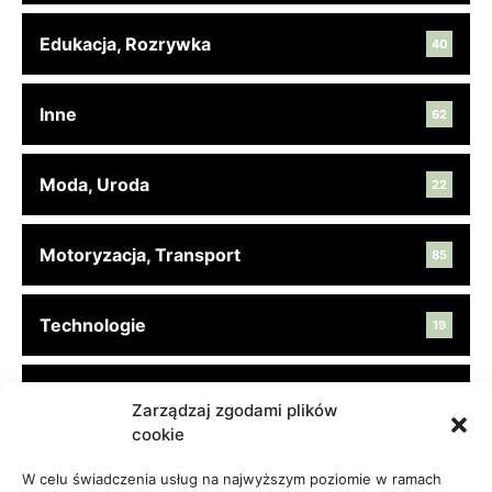
Edukacja, Rozrywka
40
Inne
62
Moda, Uroda
22
Motoryzacja, Transport
85
Technologie
19
Turystyka, Aktywność
45
Zarządzaj zgodami plików
cookie
Usługi
65
W celu świadczenia usług na najwyższym poziomie w ramach