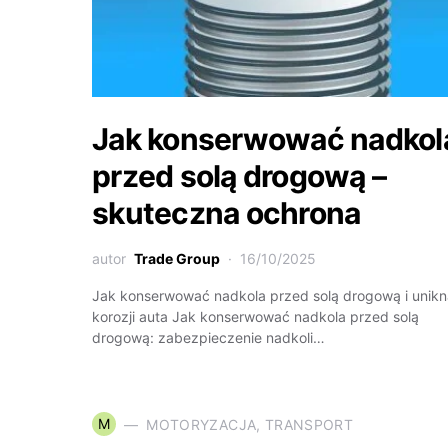
Jak konserwować nadkol
przed solą drogową –
skuteczna ochrona
autor
Trade Group
16/10/2025
Jak konserwować nadkola przed solą drogową i unik
korozji auta Jak konserwować nadkola przed solą
drogową: zabezpieczenie nadkoli…
M
MOTORYZACJA, TRANSPORT