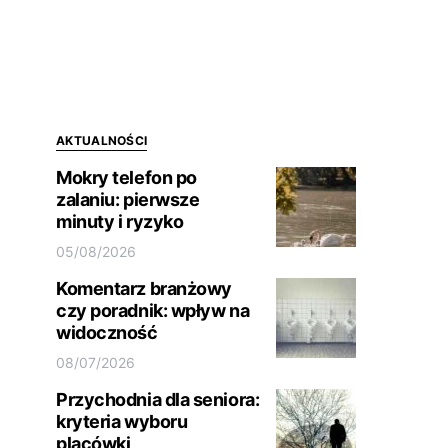
AKTUALNOŚCI
Mokry telefon po
zalaniu: pierwsze
minuty i ryzyko
05/08/2026
Komentarz branżowy
czy poradnik: wpływ na
widoczność
08/07/2026
Przychodnia dla seniora:
kryteria wyboru
placówki