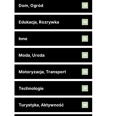
Dom, Ogród
78
Edukacja, Rozrywka
40
Inne
62
Moda, Uroda
22
Motoryzacja, Transport
85
Technologie
19
Turystyka, Aktywność
45