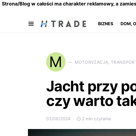
Strona/Blog w całości ma charakter reklamowy, a zamie
BIZNES
DOM, 
M
MOTORYZACJA, TRANSPOR
Jacht przy p
czy warto ta
03/06/2024
2 min czytania