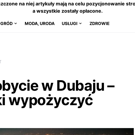
szczone na niej artykuły mają na celu pozycjonowanie s
a wszystkie zostały opłacone.
OGRÓD
MODA, URODA
USŁUGI
ZDROWIE
T
obycie w Dubaju –
ki wypożyczyć