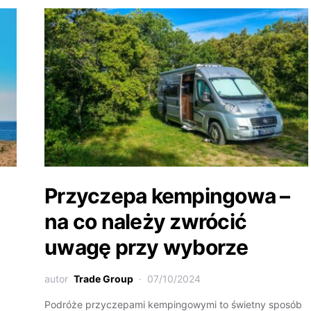
Przyczepa kempingowa –
na co należy zwrócić
uwagę przy wyborze
autor
Trade Group
07/10/2024
Podróże przyczepami kempingowymi to świetny sposób