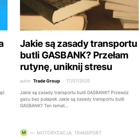
a
Jakie są zasady transportu
butli GASBANK? Przełam
rutynę, uniknij stresu
autor
Trade Group
17/07/2025
nąć
Jakie są zasady transportu butli GASBANK? Przewóz
gazu bez pułapek Jakie są zasady transportu butli
GASBANK? Ten temat…
M
MOTORYZACJA, TRANSPORT