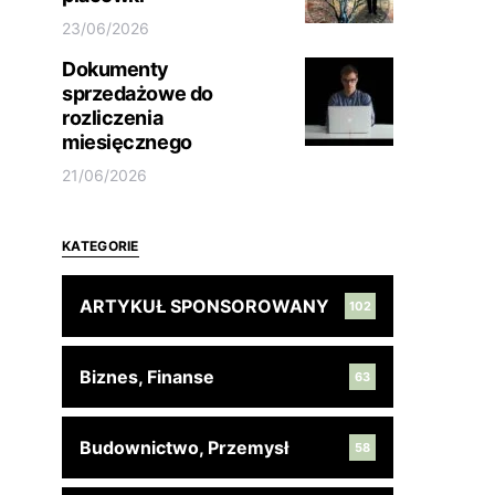
23/06/2026
Dokumenty
sprzedażowe do
rozliczenia
miesięcznego
21/06/2026
KATEGORIE
ARTYKUŁ SPONSOROWANY
102
Biznes, Finanse
63
Budownictwo, Przemysł
58