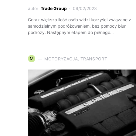
autor
Trade Group
09/02/2023
Coraz większa ilość osób widzi korzyści związane z
samodzielnym podróżowaniem, bez pomocy biur
podróży. Następnym etapem do pełnego…
M
MOTORYZACJA, TRANSPORT