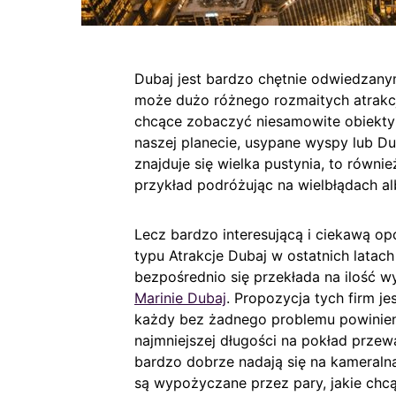
Dubaj jest bardzo chętnie odwiedzan
może dużo różnego rozmaitych atrakcj
chcące zobaczyć niesamowite obiekty l
naszej planecie, usypane wyspy lub D
znajduje się wielka pustynia, to rów
przykład podróżując na wielbłądach a
Lecz bardzo interesującą i ciekawą op
typu Atrakcje Dubaj w ostatnich latach
bezpośrednio się przekłada na ilość wy
Marinie Dubaj
. Propozycja tych firm j
każdy bez żadnego problemu powinien 
najmniejszej długości na pokład przew
bardzo dobrze nadają się na kameralną
są wypożyczane przez pary, jakie chc