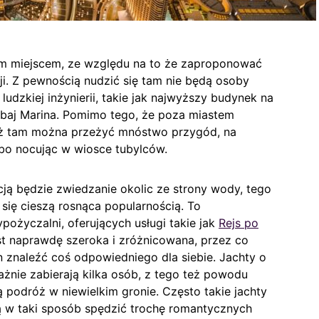
ym miejscem, ze względu na to że zaproponować
i. Z pewnością nudzić się tam nie będą osoby
udzkiej inżynierii, takie jak najwyższy budynek na
ubaj Marina. Pomimo tego, że poza miastem
nież tam można przeżyć mnóstwo przygód, na
lbo nocując w wiosce tubylców.
cją będzie zwiedzanie okolic ze strony wody, tego
 się cieszą rosnąca popularnością. To
pożyczalni, oferujących usługi takie jak
Rejs po
est naprawdę szeroka i zróżnicowana, przez co
znaleźć coś odpowiedniego dla siebie. Jachty o
ażnie zabierają kilka osób, z tego też powodu
 podróż w niewielkim gronie. Często takie jachty
ą w taki sposób spędzić trochę romantycznych