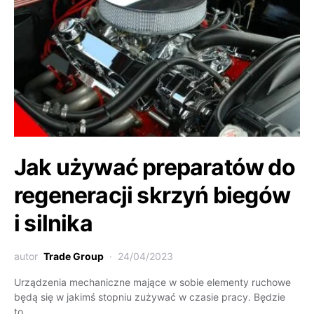
Jak używać preparatów do
regeneracji skrzyń biegów
i silnika
autor
Trade Group
24/04/2023
Urządzenia mechaniczne mające w sobie elementy ruchowe
będą się w jakimś stopniu zużywać w czasie pracy. Będzie
to…