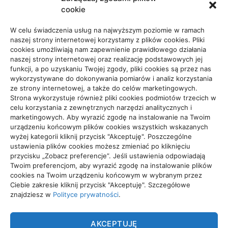
cookie
Usługi
65
W celu świadczenia usług na najwyższym poziomie w ramach
naszej strony internetowej korzystamy z plików cookies. Pliki
cookies umożliwiają nam zapewnienie prawidłowego działania
Zdrowie, Medycyna
108
naszej strony internetowej oraz realizację podstawowych jej
funkcji, a po uzyskaniu Twojej zgody, pliki cookies są przez nas
wykorzystywane do dokonywania pomiarów i analiz korzystania
ze strony internetowej, a także do celów marketingowych.
Strona wykorzystuje również pliki cookies podmiotów trzecich w
celu korzystania z zewnętrznych narzędzi analitycznych i
Projekty domów Rzeszów
marketingowych. Aby wyrazić zgodę na instalowanie na Twoim
urządzeniu końcowym plików cookies wszystkich wskazanych
wyżej kategorii kliknij przycisk "Akceptuję". Poszczególne
ustawienia plików cookies możesz zmieniać po kliknięciu
wizytówki nap
przycisku „Zobacz preferencje”. Jeśli ustawienia odpowiadają
Twoim preferencjom, aby wyrazić zgodę na instalowanie plików
cookies na Twoim urządzeniu końcowym w wybranym przez
Ciebie zakresie kliknij przycisk "Akceptuję". Szczegółowe
znajdziesz w
Polityce prywatności
.
TRADE
AKCEPTUJĘ