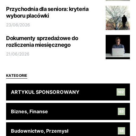
Przychodnia dla seniora: kryteria
wyboru placówki
23/06/2026
Dokumenty sprzedażowe do
rozliczenia miesięcznego
21/06/2026
KATEGORIE
ARTYKUŁ SPONSOROWANY
102
Biznes, Finanse
63
Budownictwo, Przemysł
58