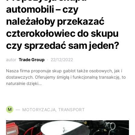
automobili – czy
należałoby przekazać
czterokołowiec do skupu
czy sprzedać sam jeden?
autor
Trade Group
22/12/2022
Nasza firma proponuje skup gablot także osobowych, jak i
dostawczych. Oferujemy śmigłą i funkcjonalną transakcję, to
naturalnie dzięki…
M
MOTORYZACJA, TRANSPORT