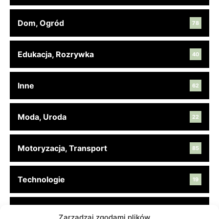
Dom, Ogród
78
Edukacja, Rozrywka
40
Inne
62
Moda, Uroda
22
Motoryzacja, Transport
85
Technologie
19
Turystyka, Aktywność
45
Zarządzaj zgodami plików