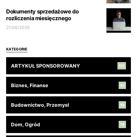
Dokumenty sprzedażowe do
rozliczenia miesięcznego
21/06/2026
KATEGORIE
ARTYKUŁ SPONSOROWANY
102
Biznes, Finanse
63
Budownictwo, Przemysł
58
Dom, Ogród
78