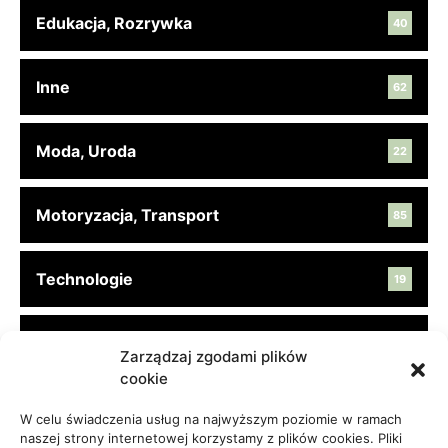
Edukacja, Rozrywka
40
Inne
62
Moda, Uroda
22
Motoryzacja, Transport
85
Technologie
19
Turystyka, Aktywność
45
Zarządzaj zgodami plików
cookie
Usługi
65
W celu świadczenia usług na najwyższym poziomie w ramach
naszej strony internetowej korzystamy z plików cookies. Pliki