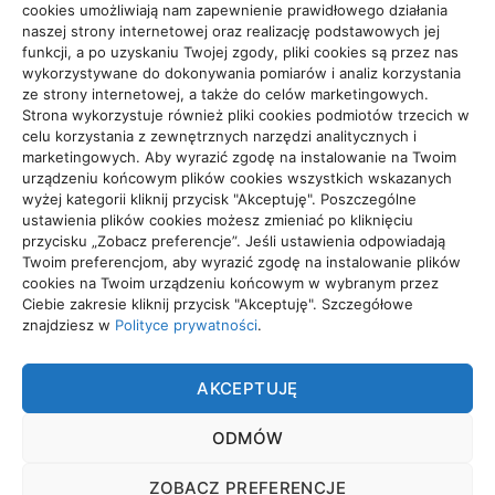
cookies umożliwiają nam zapewnienie prawidłowego działania
Zdrowie, Medycyna
108
naszej strony internetowej oraz realizację podstawowych jej
funkcji, a po uzyskaniu Twojej zgody, pliki cookies są przez nas
wykorzystywane do dokonywania pomiarów i analiz korzystania
ze strony internetowej, a także do celów marketingowych.
Strona wykorzystuje również pliki cookies podmiotów trzecich w
celu korzystania z zewnętrznych narzędzi analitycznych i
Projekty domów Rzeszów
marketingowych. Aby wyrazić zgodę na instalowanie na Twoim
urządzeniu końcowym plików cookies wszystkich wskazanych
wyżej kategorii kliknij przycisk "Akceptuję". Poszczególne
ustawienia plików cookies możesz zmieniać po kliknięciu
wizytówki nap
przycisku „Zobacz preferencje”. Jeśli ustawienia odpowiadają
Twoim preferencjom, aby wyrazić zgodę na instalowanie plików
cookies na Twoim urządzeniu końcowym w wybranym przez
Ciebie zakresie kliknij przycisk "Akceptuję". Szczegółowe
znajdziesz w
Polityce prywatności
.
TRADE
AKCEPTUJĘ
Trade. Grupa tworząca wyjątkowe treści.
ODMÓW
POLITYKA PRYWATNOŚCI
ZOBACZ PREFERENCJE