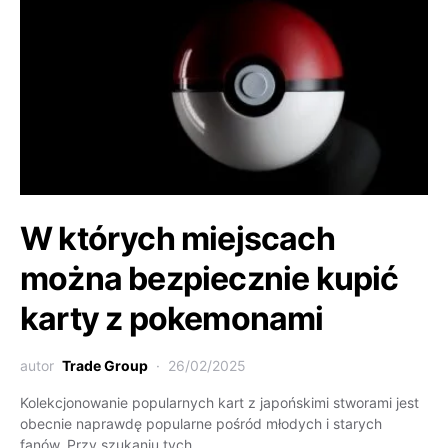
W których miejscach
można bezpiecznie kupić
karty z pokemonami
autor
Trade Group
26/02/2025
Kolekcjonowanie popularnych kart z japońskimi stworami jest
obecnie naprawdę popularne pośród młodych i starych
fanów. Przy szukaniu tych…