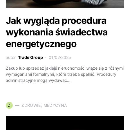
Jak wygląda procedura
wykonania świadectwa
energetycznego
autor
Trade Group
01/02/2025
Zakup lub sprzedaż jakiejś nieruchomości wiąże się z różnymi
wymaganiami formalnymi, które trzeba spełnić. Procedury
administracyjne mogą wydawać…
Z
ZDROWIE, MEDYCYNA