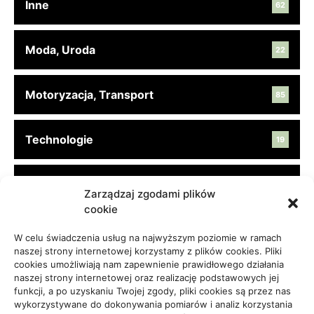
Inne
62
Moda, Uroda
22
Motoryzacja, Transport
85
Technologie
19
Turystyka, Aktywność
45
Zarządzaj zgodami plików
cookie
Usługi
65
W celu świadczenia usług na najwyższym poziomie w ramach
naszej strony internetowej korzystamy z plików cookies. Pliki
cookies umożliwiają nam zapewnienie prawidłowego działania
Zdrowie, Medycyna
108
naszej strony internetowej oraz realizację podstawowych jej
funkcji, a po uzyskaniu Twojej zgody, pliki cookies są przez nas
wykorzystywane do dokonywania pomiarów i analiz korzystania